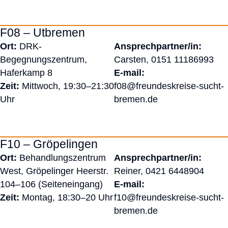
F08 – Utbremen
Ort:
DRK-
Ansprechpartner/in:
Begegnungszentrum,
Carsten,
0151 11186993
Haferkamp 8
E-mail:
Zeit:
Mittwoch, 19:30–21:30
f08@freundeskreise-sucht-
Uhr
bremen.de
F10 – Gröpelingen
Ort:
Behandlungszentrum
Ansprechpartner/in:
West, Gröpelinger Heerstr.
Reiner,
0421 6448904
104–106 (Seiteneingang)
E-mail:
Zeit:
Montag, 18:30–20 Uhr
f10@freundeskreise-sucht-
bremen.de