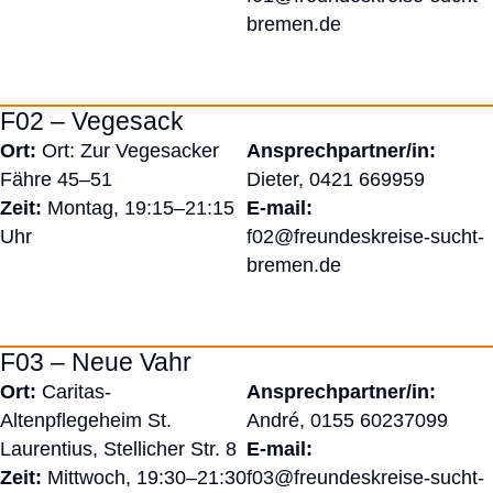
bremen.de
F02 – Vegesack
Ort:
Ort: Zur Vegesacker
Ansprechpartner/in:
Fähre 45–51
Dieter,
0421 669959
Zeit:
Montag, 19:15–21:15
E-mail:
Uhr
f02@freundeskreise-sucht-
bremen.de
F03 – Neue Vahr
Ort:
Caritas-
Ansprechpartner/in:
Altenpflegeheim St.
André,
0155 60237099
Laurentius, Stellicher Str. 8
E-mail:
Zeit:
Mittwoch, 19:30–21:30
f03@freundeskreise-sucht-